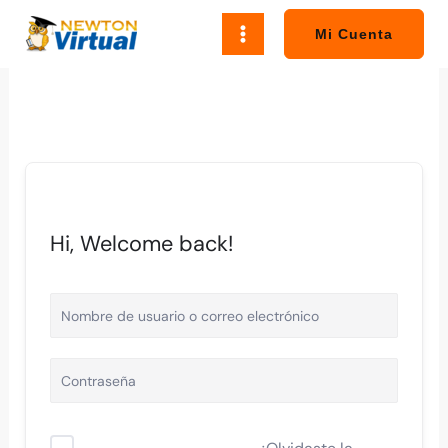
Ir
al
Mi Cuenta
contenido
Hi, Welcome back!