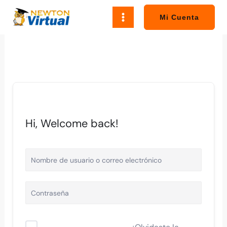
Ir
al
Mi Cuenta
contenido
Hi, Welcome back!