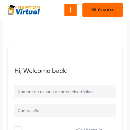
Ir
al
Mi Cuenta
contenido
Hi, Welcome back!