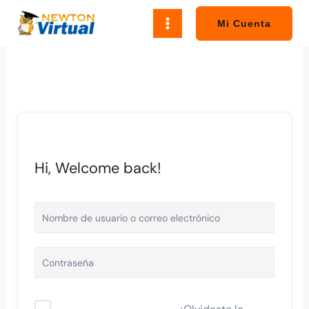
Ir
al
Mi Cuenta
contenido
Hi, Welcome back!