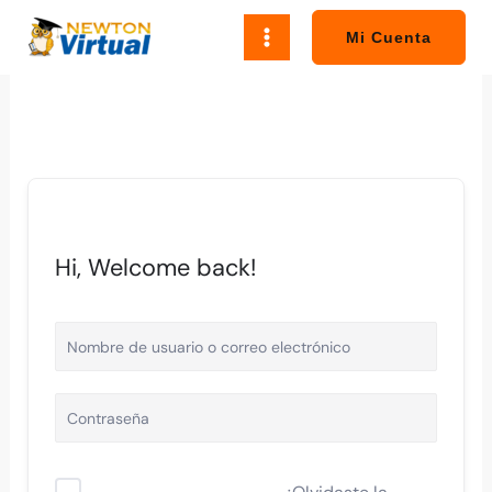
Ir
al
Mi Cuenta
contenido
Hi, Welcome back!