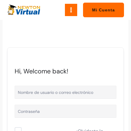
Ir
al
Mi Cuenta
contenido
Hi, Welcome back!