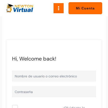
Ir
al
Mi Cuenta
contenido
Hi, Welcome back!