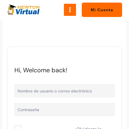
Ir
al
Mi Cuenta
contenido
Hi, Welcome back!