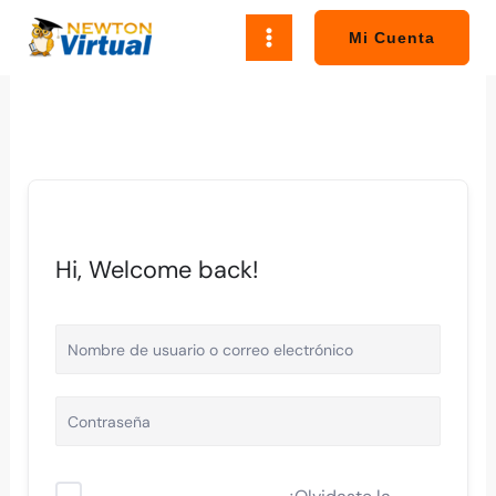
Ir
al
Mi Cuenta
contenido
Hi, Welcome back!