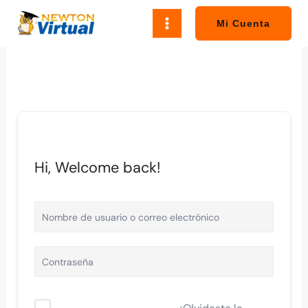
Ir
al
Mi Cuenta
contenido
Hi, Welcome back!