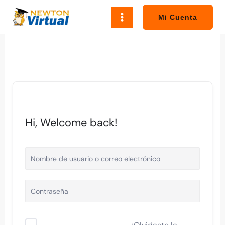
Ir
al
Mi Cuenta
contenido
Hi, Welcome back!