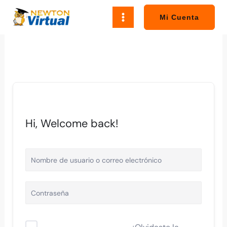
Ir
al
Mi Cuenta
contenido
Hi, Welcome back!