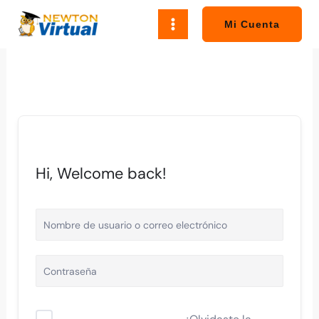
Ir
al
Mi Cuenta
contenido
Hi, Welcome back!