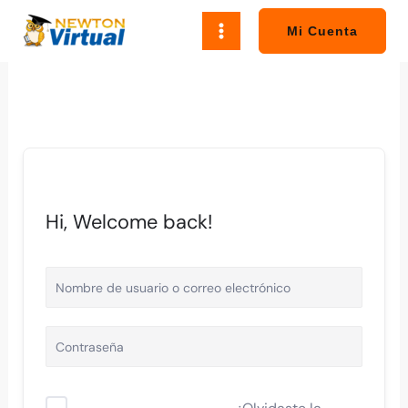
Ir
al
Mi Cuenta
contenido
Hi, Welcome back!