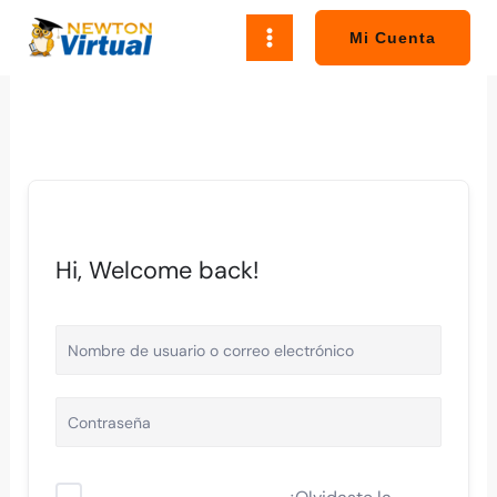
Ir
al
Mi Cuenta
contenido
Hi, Welcome back!