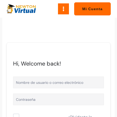
Ir
al
Mi Cuenta
contenido
Hi, Welcome back!