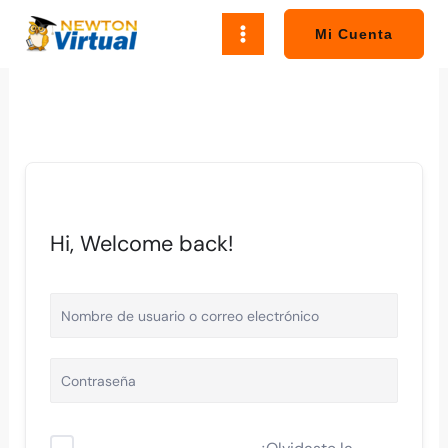
Ir
al
Mi Cuenta
contenido
Hi, Welcome back!