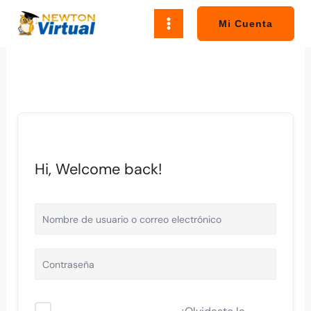
Ir
al
Mi Cuenta
contenido
Hi, Welcome back!