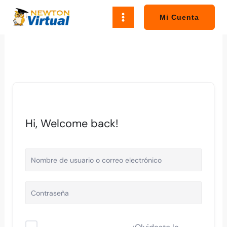
Ir
al
Mi Cuenta
contenido
Hi, Welcome back!