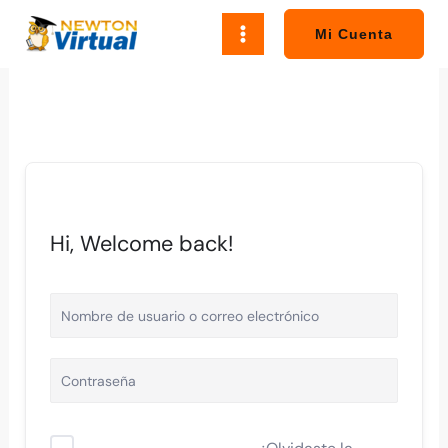
Ir
al
Mi Cuenta
contenido
Hi, Welcome back!