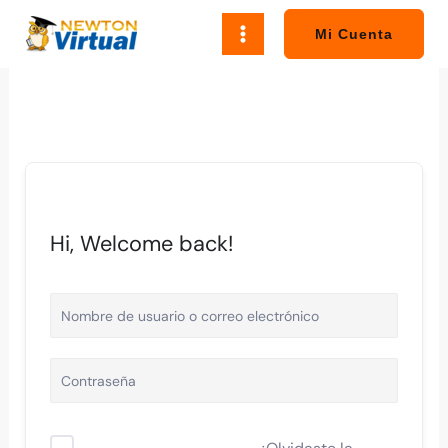
Ir
al
Mi Cuenta
contenido
Hi, Welcome back!