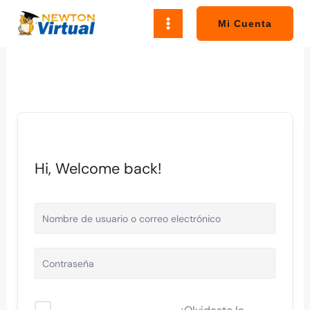
Ir
al
Mi Cuenta
contenido
Hi, Welcome back!