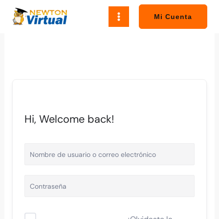
Ir
al
Mi Cuenta
contenido
Hi, Welcome back!