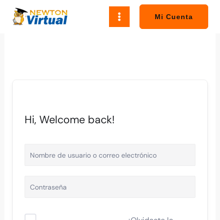
Ir
al
Mi Cuenta
contenido
Hi, Welcome back!