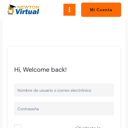
Ir
al
Mi Cuenta
contenido
Hi, Welcome back!