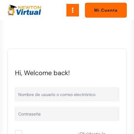
Ir
al
Mi Cuenta
contenido
Hi, Welcome back!