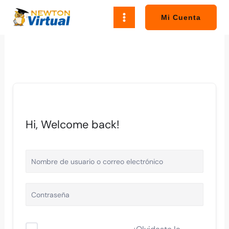
Ir
al
Mi Cuenta
contenido
Hi, Welcome back!