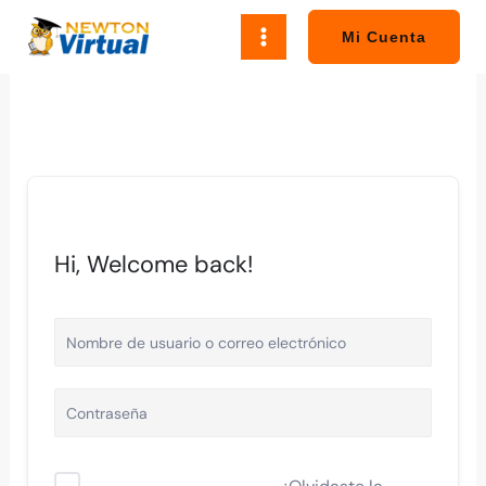
Ir
al
Mi Cuenta
contenido
Hi, Welcome back!