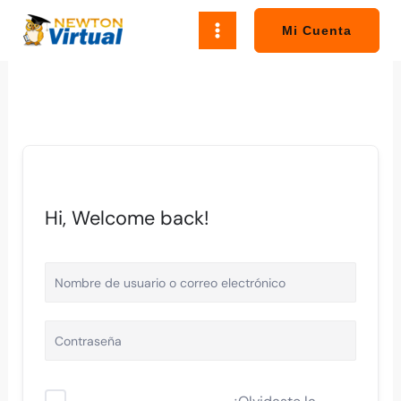
Ir
al
Mi Cuenta
contenido
Hi, Welcome back!