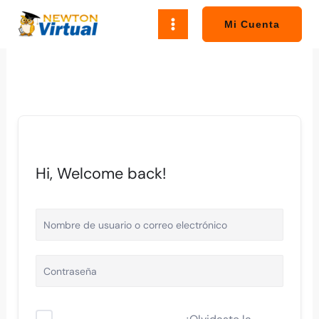
Ir
al
Mi Cuenta
contenido
Hi, Welcome back!