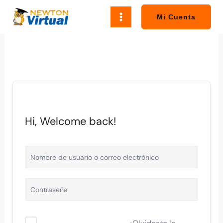
Ir
al
Mi Cuenta
contenido
Hi, Welcome back!