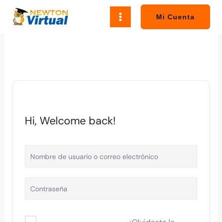
Ir
al
Mi Cuenta
contenido
Hi, Welcome back!