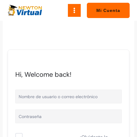
Ir
al
Mi Cuenta
contenido
Hi, Welcome back!