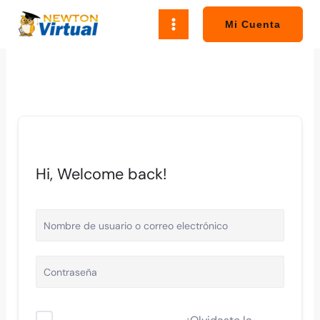
Ir
al
Mi Cuenta
contenido
Hi, Welcome back!