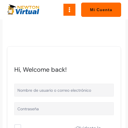
Ir
al
Mi Cuenta
contenido
Hi, Welcome back!