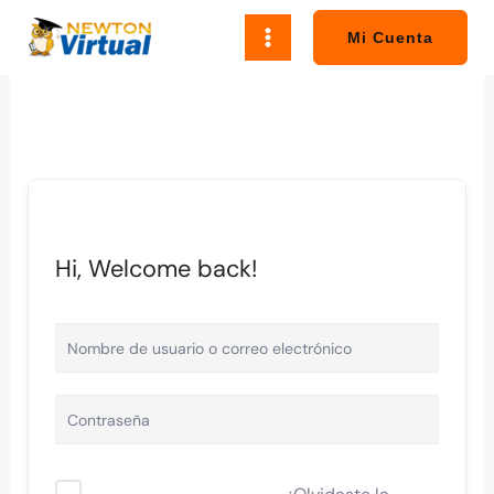
Ir
al
Mi Cuenta
contenido
Hi, Welcome back!