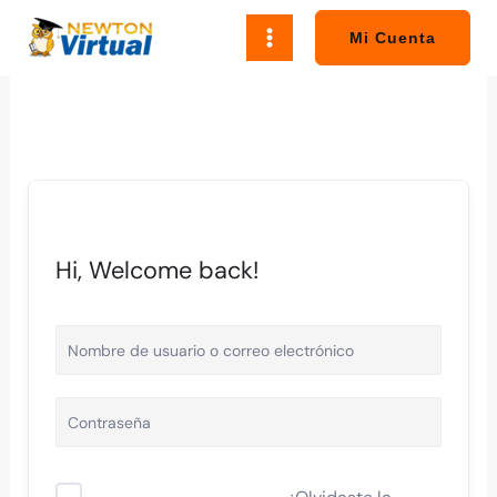
Ir
al
Mi Cuenta
contenido
Hi, Welcome back!