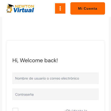
Ir
al
Mi Cuenta
contenido
Hi, Welcome back!