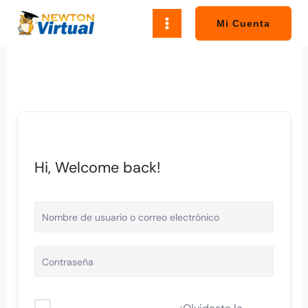
Ir
al
Mi Cuenta
contenido
Hi, Welcome back!