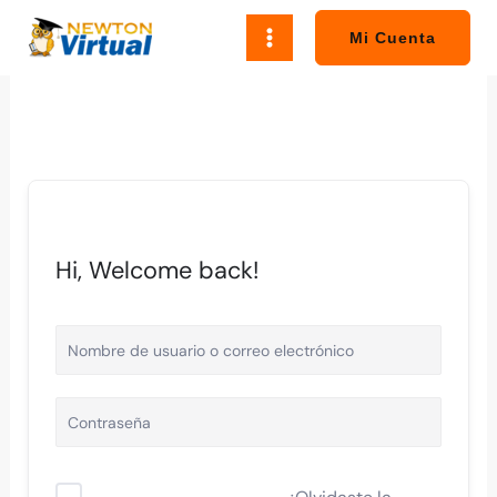
Ir
al
Mi Cuenta
contenido
Hi, Welcome back!