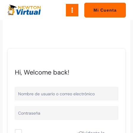
Ir
al
Mi Cuenta
contenido
Hi, Welcome back!