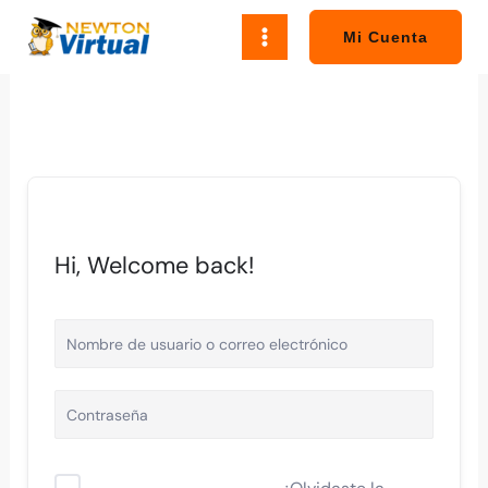
Ir
al
Mi Cuenta
contenido
Hi, Welcome back!