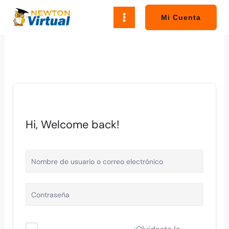
Ir
al
Mi Cuenta
contenido
Hi, Welcome back!