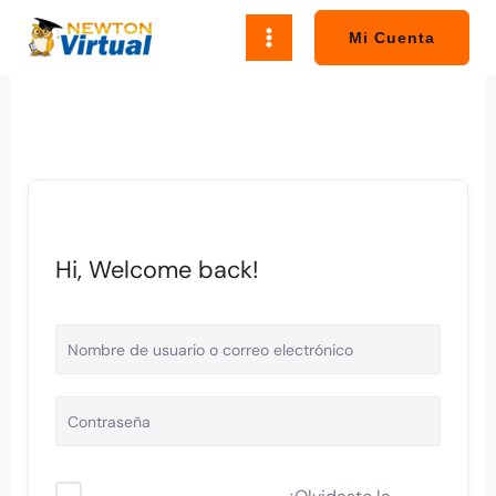
Ir
al
Mi Cuenta
contenido
Hi, Welcome back!