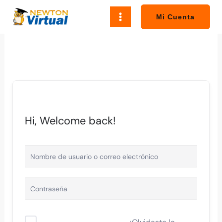
Ir
al
Mi Cuenta
contenido
Hi, Welcome back!