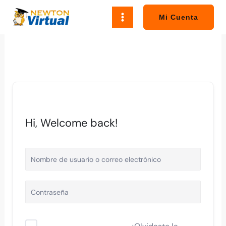
Ir
al
Mi Cuenta
contenido
Hi, Welcome back!