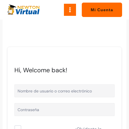
Ir
al
Mi Cuenta
contenido
Hi, Welcome back!