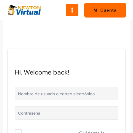
Ir
al
Mi Cuenta
contenido
Hi, Welcome back!