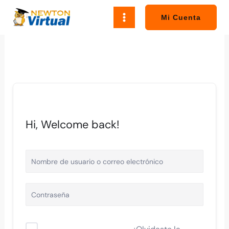
Ir
al
Mi Cuenta
contenido
Hi, Welcome back!