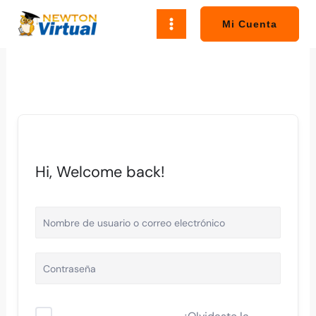
Ir
al
Mi Cuenta
contenido
Hi, Welcome back!